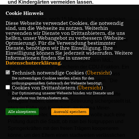
und Kindergärten vermeiden lassen.
Cookie Hinweis
"Das Kind im Arm, noch 15 Minuten bis zum nächsten
Diese Webseite verwendet Cookies, die notwendig
Termin und an der Türe zur
sind, um die Webseite zu nutzen. Weiterhin
verwenden wir Dienste von Drittanbietern, die uns
Kinderbetreuungseinrichtung hängt ein Zettel, dass
helfen, unser Webangebot zu verbessern (Website-
heute wegen Krankheit geschlossen ist. Das ist für alle
Optmierung). Für die Verwendung bestimmter
Eltern, die sich wie ich auf die Öffnungszeiten von
Dienste, benötigen wir Ihre Einwilligung. Ihre
Einwilligung können Sie jederzeit widerrufen. Weitere
Kindergärten und Kitas verlassen müssen, furchtbar",
Informationen finden Sie in unserer
erklärt Stadträtin Bettina Meier-Augenstein MdL,
Datenschutzerklärung
.
jugendhilfepolitische Sprecherin der CDU-Fraktion. Ein
Technisch notwendige Cookies (
Übersicht
)
erster Schritt, um Engpässe zu vermeiden sei, dass
Die notwendigen Cookies werden allein für den
offene Stellen wo es sie gibt, besetzt werden. "Die
ordnungsgemäßen Gebrauch der Webseite benötigt.
Cookies von Drittanbietern (
Übersicht
)
Stadtverwaltung muss außerdem vorsorglich
Zur Optimierung unserer Webseite binden wir Dienste und
Notgruppen planen und ausreichend Springerkräfte
Angebote von Drittanbietern ein.
verfügbar haben, damit eine Betreuung sichergestellt ist,
etwa im Falle von Krankheit", so Bettina Meier-
Alle akzeptieren
Auswahl speichern
Augenstein weiter. Die CDU-Fraktion wolle auch eine
Prüfung durch die Stadt, ob man bei Notgruppen und
Springerkräften mit den freien Trägern kooperieren
könne, um den Eltern einen stadtweiten verlässlichen