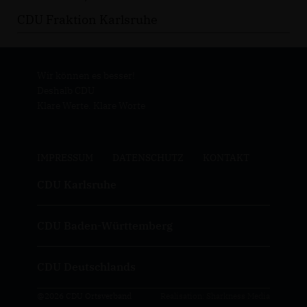
CDU Fraktion Karlsruhe
Wir können es besser!
Deshalb CDU
Klare Werte. Klare Worte
IMPRESSUM
DATENSCHUTZ
KONTAKT
CDU Karlsruhe
CDU Baden-Württemberg
CDU Deutschlands
@2026 CDU Ortsverband
Realisation: Sharkness Media